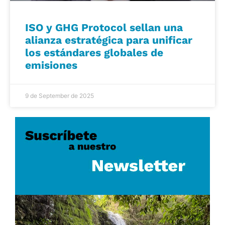
ISO y GHG Protocol sellan una
alianza estratégica para unificar
los estándares globales de
emisiones
9 de September de 2025