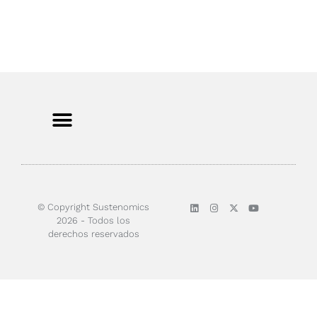
Sobre nosotros
© Copyright Sustenomics
2026 - Todos los
derechos reservados