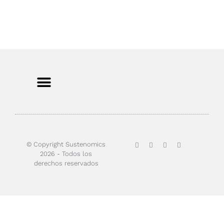
Sobre nosotros
© Copyright Sustenomics
2026 - Todos los
derechos reservados