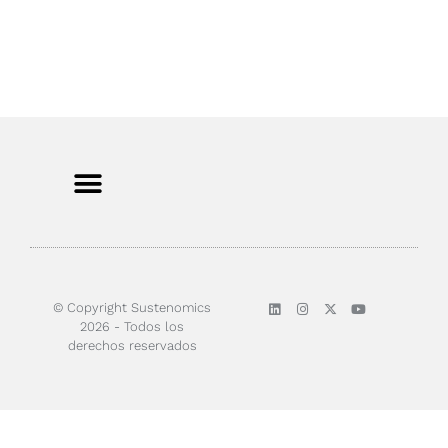
Sobre nosotros
© Copyright Sustenomics
2026 - Todos los
derechos reservados