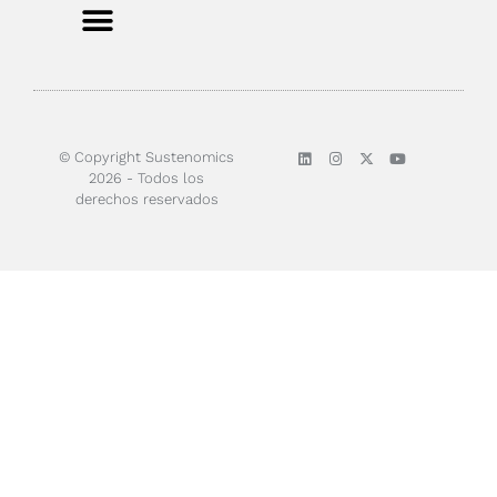
Sobre nosotros
© Copyright Sustenomics
2026 - Todos los
derechos reservados