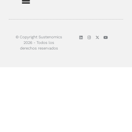
Sobre nosotros
© Copyright Sustenomics
2026 - Todos los
derechos reservados