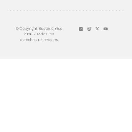
Sobre nosotros
© Copyright Sustenomics
2026 - Todos los
derechos reservados