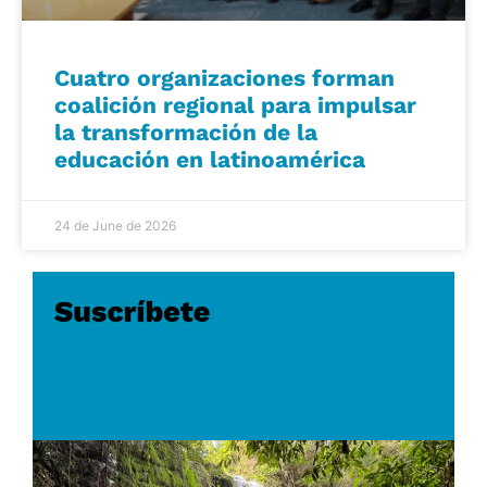
Cuatro organizaciones forman
coalición regional para impulsar
la transformación de la
educación en latinoamérica
24 de June de 2026