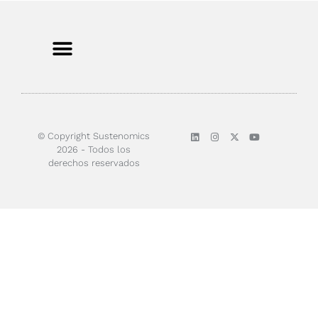
Sobre nosotros
© Copyright Sustenomics
2026 - Todos los
derechos reservados