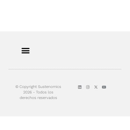
Sobre nosotros
© Copyright Sustenomics
2026 - Todos los
derechos reservados