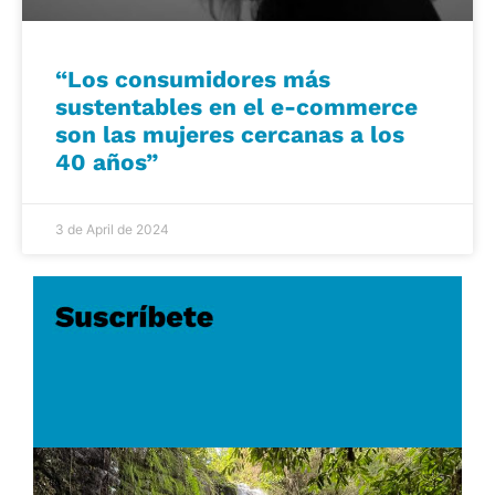
“Los consumidores más
sustentables en el e-commerce
son las mujeres cercanas a los
40 años”
3 de April de 2024