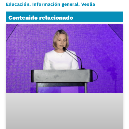
Educación
,
Información general
,
Veolia
Contenido relacionado