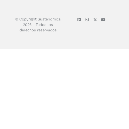
Sobre nosotros
© Copyright Sustenomics
2026 - Todos los
derechos reservados