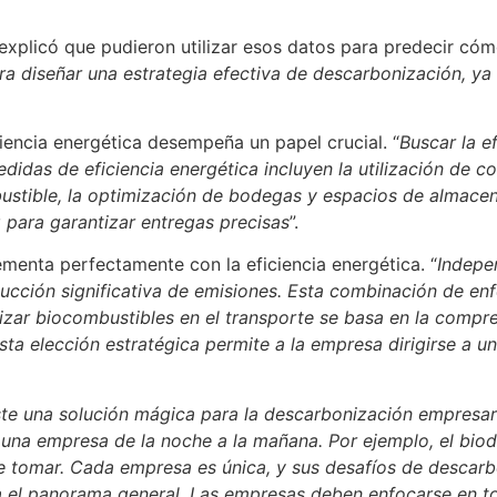
explicó que pudieron utilizar esos datos para predecir cóm
 diseñar una estrategia efectiva de descarbonización, ya 
iencia energética desempeña un papel crucial. “
Buscar la e
das de eficiencia energética incluyen la utilización de co
bustible, la optimización de bodegas y espacios de almace
g para garantizar entregas precisas
”.
enta perfectamente con la eficiencia energética. “
Indepe
ucción significativa de emisiones. Esta combinación de en
ilizar biocombustibles en el transporte se basa en la comp
 Esta elección estratégica permite a la empresa dirigirse a
te una solución mágica para la descarbonización empresaria
na empresa de la noche a la mañana. Por ejemplo, el biodi
 tomar. Cada empresa es única, y sus desafíos de descarbon
 el panorama general. Las empresas deben enfocarse en tod