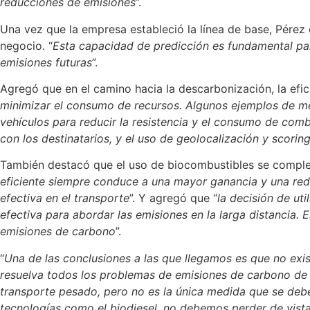
reducciones de emisiones
”.
Una vez que la empresa estableció la línea de base, Pérez 
negocio. “
Esta capacidad de predicción es fundamental para
emisiones futuras
”.
Agregó que en el camino hacia la descarbonización, la efic
minimizar el consumo de recursos. Algunos ejemplos de medi
vehículos para reducir la resistencia y el consumo de com
con los destinatarios, y el uso de geolocalización y scorin
También destacó que el uso de biocombustibles se complem
eficiente siempre conduce a una mayor ganancia y una red
efectiva en el transporte
”. Y agregó que “
la decisión de ut
efectiva para abordar las emisiones en la larga distancia.
emisiones de carbono
”.
“
Una de las conclusiones a las que llegamos es que no exis
resuelva todos los problemas de emisiones de carbono de u
transporte pesado, pero no es la única medida que se debe
tecnologías como el biodiesel, no debemos perder de vista