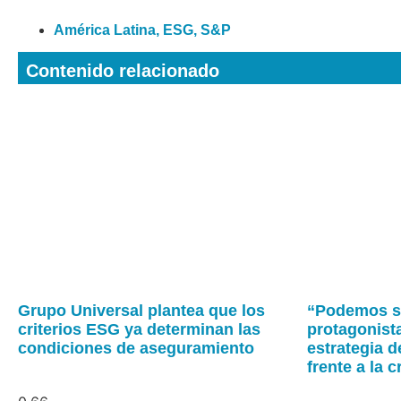
América Latina
,
ESG
,
S&P
Contenido relacionado
Grupo Universal plantea que los
“Podemos se
criterios ESG ya determinan las
protagonista
condiciones de aseguramiento
estrategia 
frente a la c