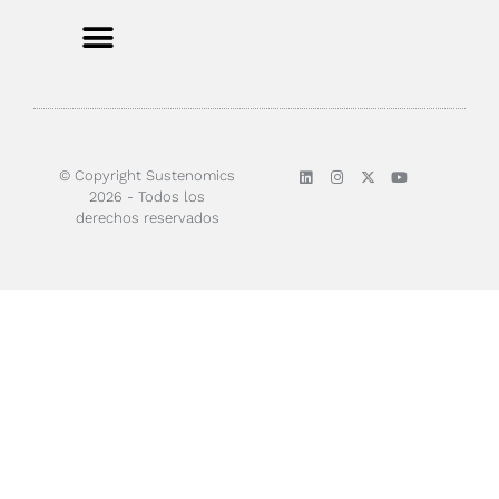
Sobre nosotros
© Copyright Sustenomics
2026 - Todos los
derechos reservados