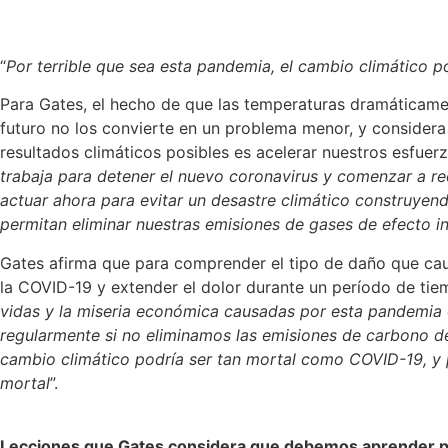
“
Por terrible que sea esta pandemia, el cambio climático p
Para Gates, el hecho de que las temperaturas dramáticamen
futuro no los convierte en un problema menor, y considera 
resultados climáticos posibles es acelerar nuestros esfuerz
trabaja para detener el nuevo coronavirus y comenzar a r
actuar ahora para evitar un desastre climático construye
permitan eliminar nuestras emisiones de gases de efecto i
Gates afirma que para comprender el tipo de daño que cau
la COVID-19 y extender el dolor durante un período de t
vidas y la miseria económica causadas por esta pandemia 
regularmente si no eliminamos las emisiones de carbono d
cambio climático podría ser tan mortal como COVID-19, y 
mortal
”.
Lecciones que Gates considera que debemos aprender pa