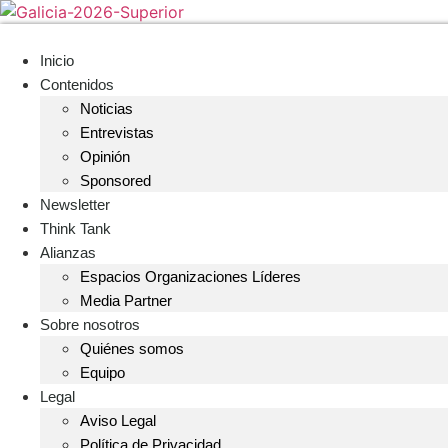
Skip
to
content
Inicio
Contenidos
Noticias
Entrevistas
Opinión
Sponsored
Newsletter
Think Tank
Alianzas
Espacios Organizaciones Líderes
Media Partner
Sobre nosotros
Quiénes somos
Equipo
Legal
Aviso Legal
Política de Privacidad