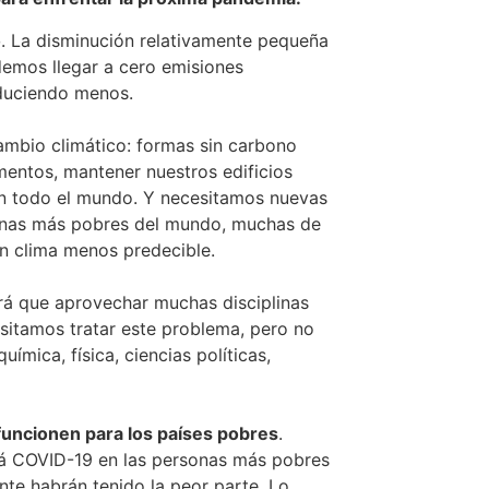
o
. La disminución relativamente pequeña
demos llegar a cero emisiones
nduciendo menos.
mbio climático: formas sin carbono
limentos, mantener nuestros edificios
 en todo el mundo. Y necesitamos nuevas
sonas más pobres del mundo, muchas de
un clima menos predecible.
drá que aprovechar muchas disciplinas
esitamos tratar este problema, pero no
uímica, física, ciencias políticas,
funcionen para los países pobres
.
á COVID-19 en las personas más pobres
te habrán tenido la peor parte. Lo