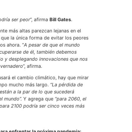
odría ser peor
”, afirma
Bill Gates
.
te más altas parezcan lejanas en el
que la única forma de evitar los peores
os ahora. “
A pesar de que el mundo
ecuperarse de él, también debemos
ndo y desplegando innovaciones que nos
nvernadero
”, afirma.
sará el cambio climático, hay que mirar
iempo mucho más largo.
“La pérdida de
están a la par de lo que sucederá
el mundo”.
Y agrega que
“para 2060, el
para 2100 podría ser cinco veces más
ra enfrentar la próxima pandemia: