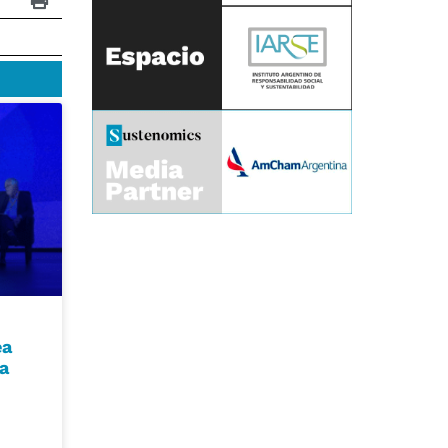
ea
ya