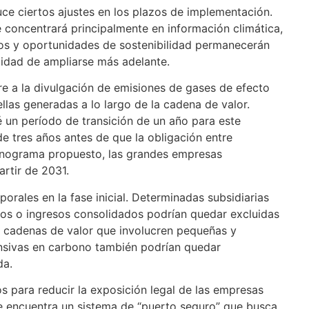
uce ciertos ajustes en los plazos de implementación.
e concentrará principalmente en información climática,
gos y oportunidades de sostenibilidad permanecerán
lidad de ampliarse más adelante.
re a la divulgación de emisiones de gases de efecto
llas generadas a lo largo de la cadena de valor.
é un período de transición de un año para este
de tres años antes de que la obligación entre
onograma propuesto, las grandes empresas
rtir de 2031.
rales en la fase inicial. Determinadas subsidiarias
os o ingresos consolidados podrían quedar excluidas
as cadenas de valor que involucren pequeñas y
ensivas en carbono también podrían quedar
da.
s para reducir la exposición legal de las empresas
 se encuentra un sistema de “puerto seguro” que busca