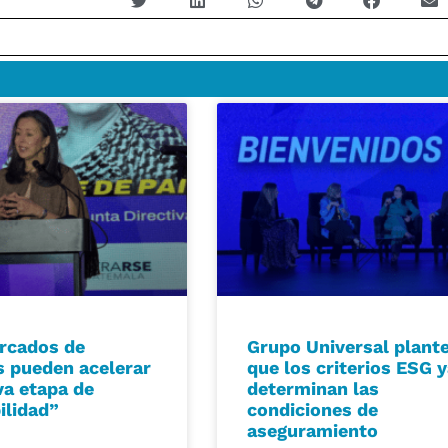
rcados de
Grupo Universal plant
s pueden acelerar
que los criterios ESG 
a etapa de
determinan las
ilidad”
condiciones de
aseguramiento