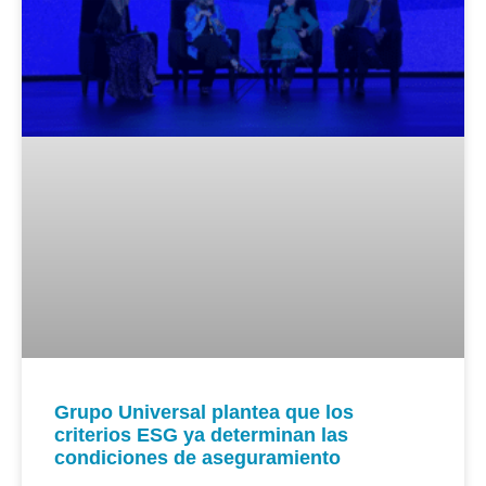
Grupo Universal plantea que los
criterios ESG ya determinan las
condiciones de aseguramiento