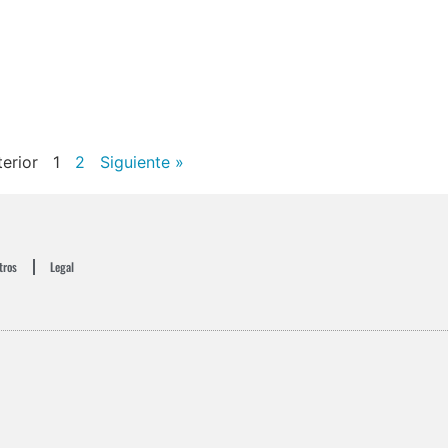
terior
1
2
Siguiente »
tros
Legal