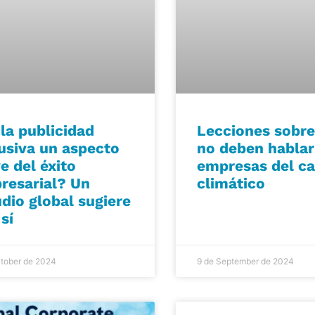
la publicidad
Lecciones sobr
lusiva un aspecto
no deben hablar
e del éxito
empresas del c
resarial? Un
climático
dio global sugiere
sí
ctober de 2024
9 de September de 2024