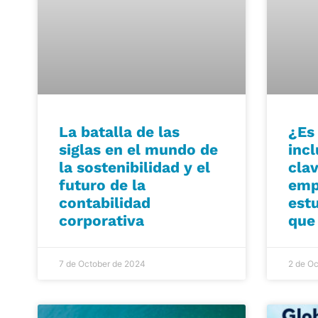
La batalla de las
¿Es 
siglas en el mundo de
inc
la sostenibilidad y el
clav
futuro de la
emp
contabilidad
estu
corporativa
que 
7 de October de 2024
2 de O