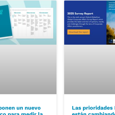
ponen un nuevo
Las prioridades
co para medir la
están cambiand