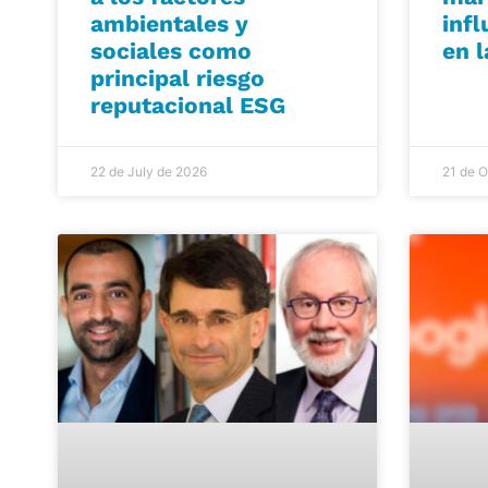
ambientales y
infl
sociales como
en l
principal riesgo
reputacional ESG
22 de July de 2026
21 de O