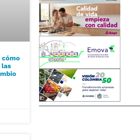
e cómo
 las
ambio