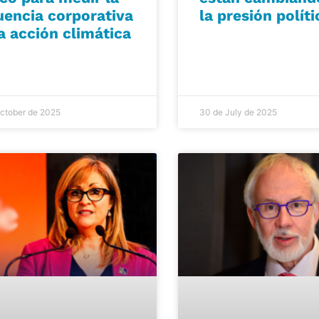
uencia corporativa
la presión políti
a acción climática
ctober de 2025
30 de July de 2025