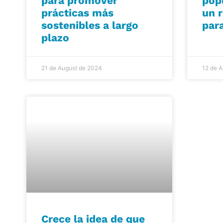
para promover
pop
prácticas más
un r
sostenibles a largo
par
plazo
21 de August de 2024
12 de 
Crece la idea de que