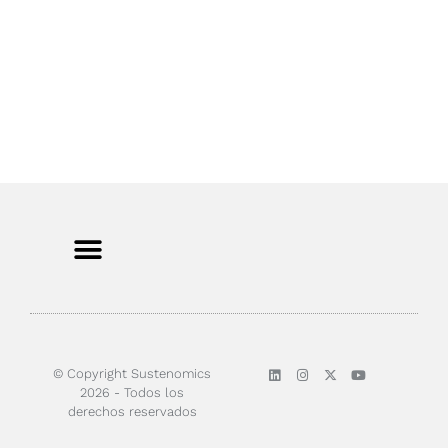
Sobre nosotros
© Copyright Sustenomics
2026 - Todos los
derechos reservados