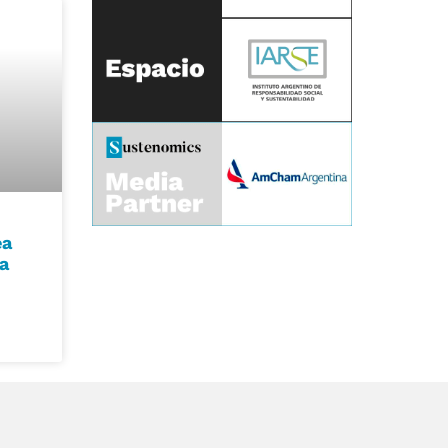
ea
ya