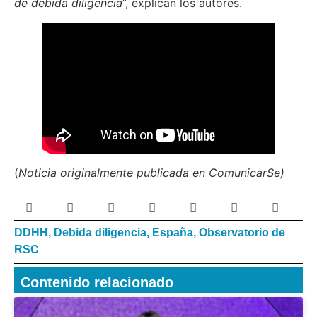
de debida diligencia
”, explican los autores.
(
Noticia originalmente publicada en ComunicarSe)
DDHH
,
Debida diligencia
,
España
,
Observatorio de
RSC
Contenido relacionado