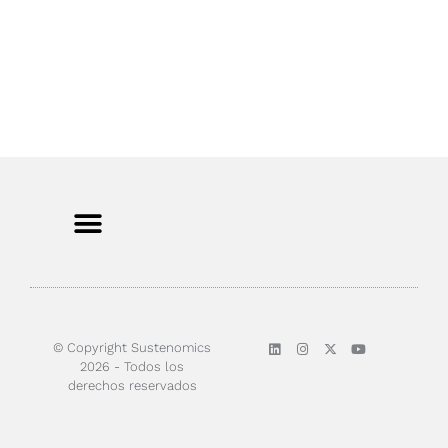
Sobre nosotros
© Copyright Sustenomics
2026 - Todos los
derechos reservados