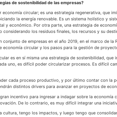
egias de sostenibilidad de las empresas?
conomía circular; es una estrategia regenerativa, que imit
iciando la energía renovable. Es un sistema holístico y sis
tal y económico. Por otra parte, una estrategia de economía
 considerando los residuos finales, los recursos y su desti
n conjunto de empresas en el año 2019, en el marco de la 
 economía circular y los pasos para la gestión de proyecto
lar es en sí misma una estrategia de sostenibilidad, que i
 uno, es difícil poder circularizar procesos. Es difícil c
er cada proceso productivo, y por último contar con la pos
ndrán distintos drivers para avanzar en proyectos de econo
 gran incentivo para ingresar a indagar sobre la economía c
vación. De lo contrario, es muy difícil integrar una iniciat
ultura, tengo los impactos, y luego tengo que consolidarlo