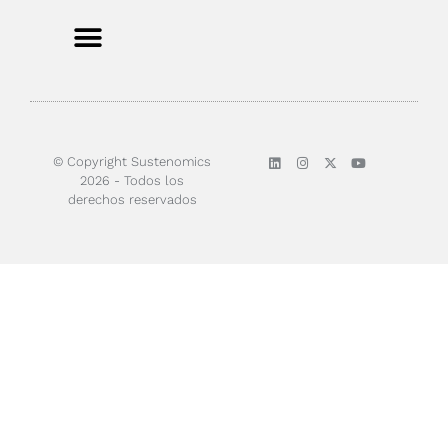
Sobre nosotros
© Copyright Sustenomics
2026 - Todos los
derechos reservados