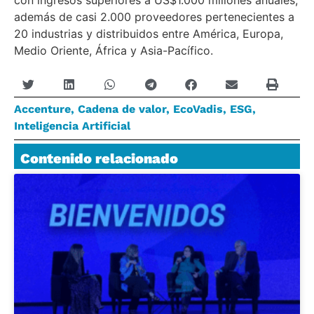
con ingresos superiores a US$1.000 millones anuales,
además de casi 2.000 proveedores pertenecientes a
20 industrias y distribuidos entre América, Europa,
Medio Oriente, África y Asia-Pacífico.
Accenture
,
Cadena de valor
,
EcoVadis
,
ESG
,
Inteligencia Artificial
Contenido relacionado