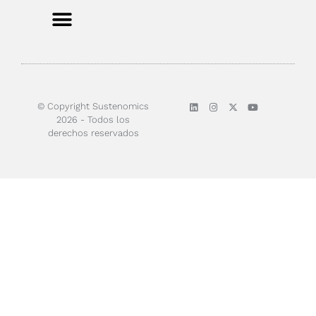
Sobre nosotros
© Copyright Sustenomics
2026 - Todos los
derechos reservados