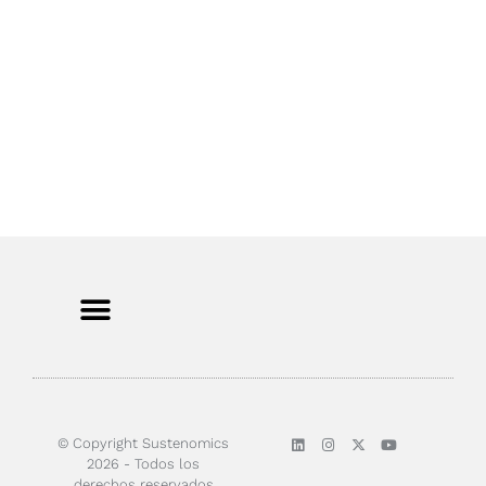
Sobre nosotros
© Copyright Sustenomics
2026 - Todos los
derechos reservados