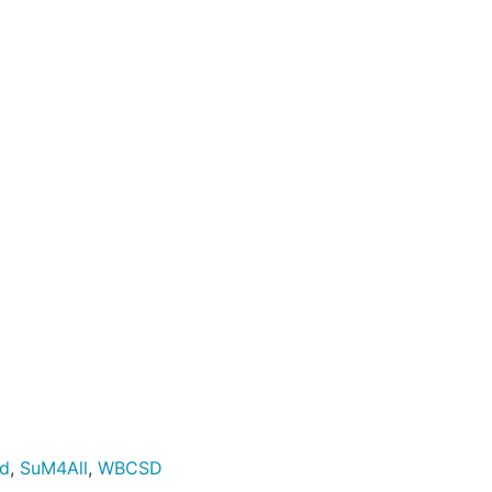
ad
,
SuM4All
,
WBCSD