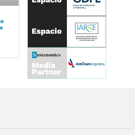
ea
ya