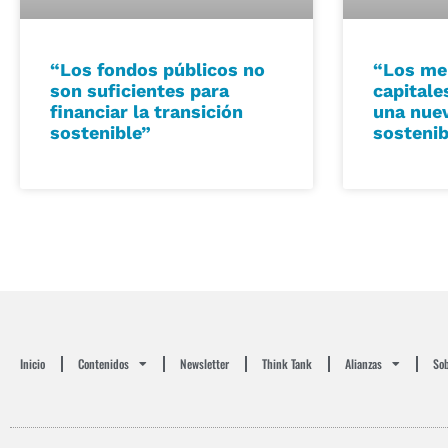
“Los fondos públicos no
“Los me
son suficientes para
capitale
financiar la transición
una nuev
sostenible”
sostenib
Inicio
Contenidos
Newsletter
Think Tank
Alianzas
Sob