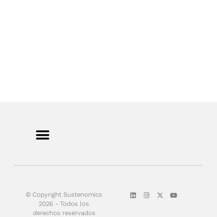
Sobre nosotros
© Copyright Sustenomics
2026 - Todos los
derechos reservados