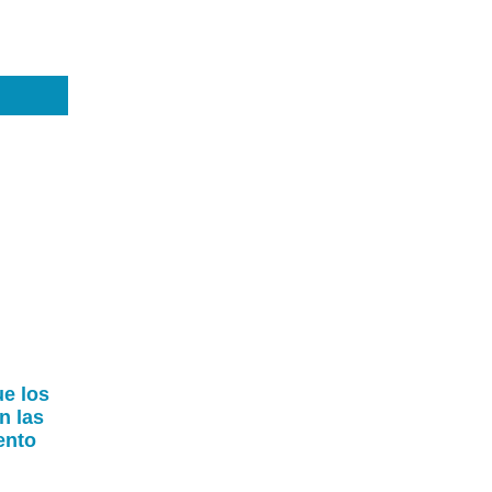
ue los
n las
ento