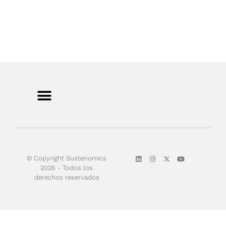
Sobre nosotros
© Copyright Sustenomics
2026 - Todos los
derechos reservados