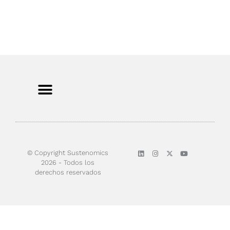
Sobre nosotros
© Copyright Sustenomics
2026 - Todos los
derechos reservados