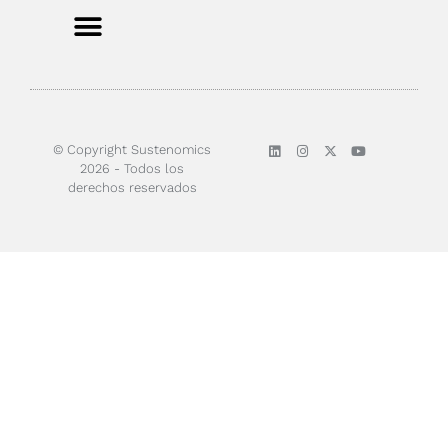
Sobre nosotros
© Copyright Sustenomics
2026 - Todos los
derechos reservados