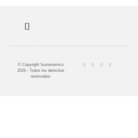
Sobre nosotros
© Copyright Sustenomics
2026 - Todos los derechos
reservados