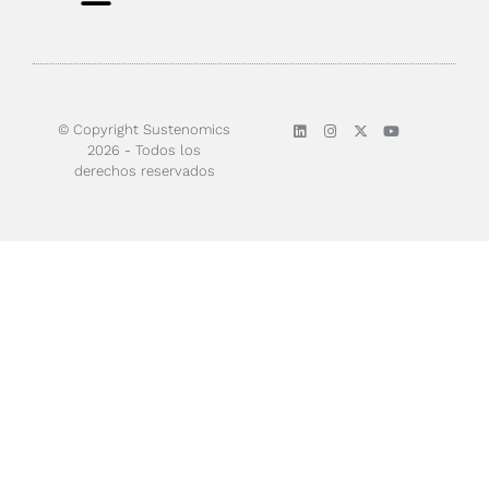
Sobre nosotros
© Copyright Sustenomics
2026 - Todos los
derechos reservados