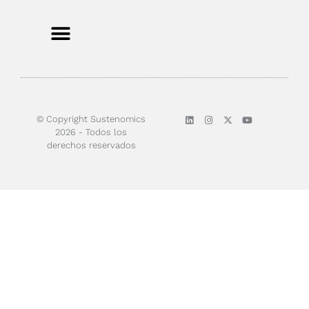
Sobre nosotros
© Copyright Sustenomics
2026 - Todos los
derechos reservados