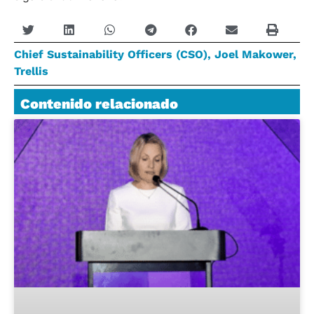
Chief Sustainability Officers (CSO)
,
Joel Makower
,
Trellis
Contenido relacionado