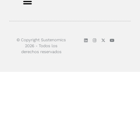
Sobre nosotros
© Copyright Sustenomics
2026 - Todos los
derechos reservados