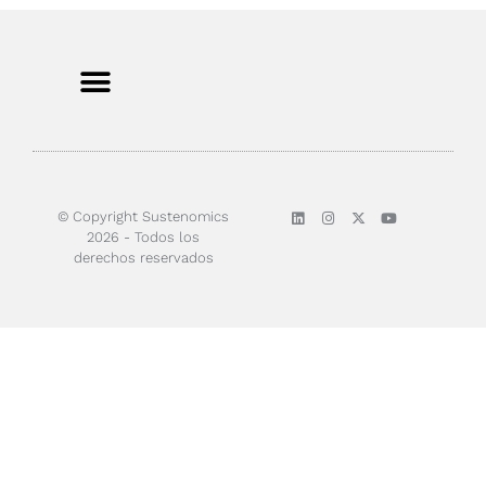
Sobre nosotros
© Copyright Sustenomics
2026 - Todos los
derechos reservados