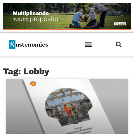
Tag: Lobby