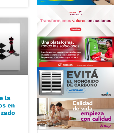
e la
os en
izado