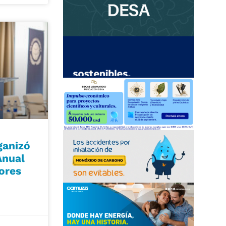
ganizó
Anual
tores