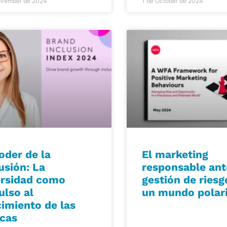
ovember de 2024
1 de October de 2024
oder de la
El marketing
usión: La
responsable ant
ersidad como
gestión de riesg
ulso al
un mundo polar
cimiento de las
cas