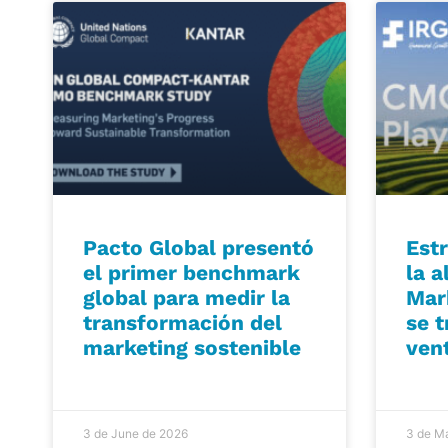
Pacto Global presentó
Est
el primer benchmark
la a
global para medir la
Mar
transformación del
se 
marketing sostenible
ven
3 de June de 2026
3 de M