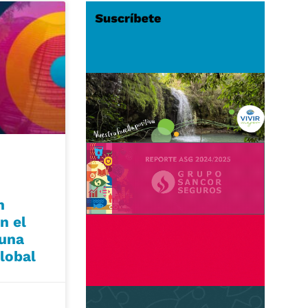
n
n el
 una
lobal