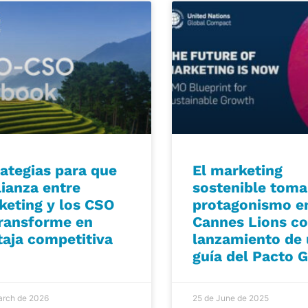
rategias para que
El marketing
lianza entre
sostenible toma
keting y los CSO
protagonismo e
transforme en
Cannes Lions co
taja competitiva
lanzamiento de
guía del Pacto G
arch de 2026
25 de June de 2025