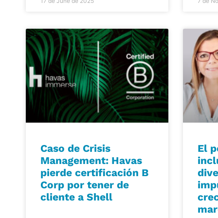
17 de June de 2025
7 de N
Caso de Crisis
El p
Management: Havas
incl
pierde certificación B
div
Corp por tener de
imp
cliente a Shell
cre
mar