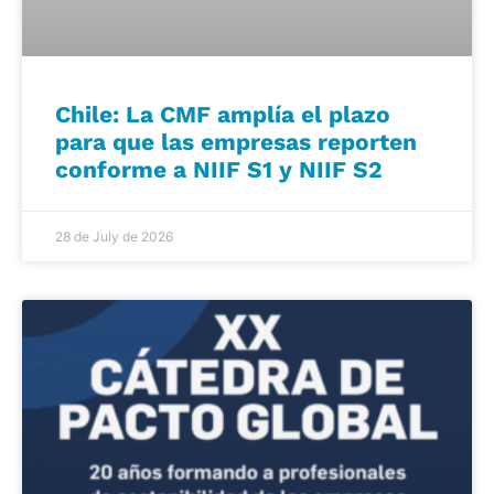
Chile: La CMF amplía el plazo
para que las empresas reporten
conforme a NIIF S1 y NIIF S2
28 de July de 2026